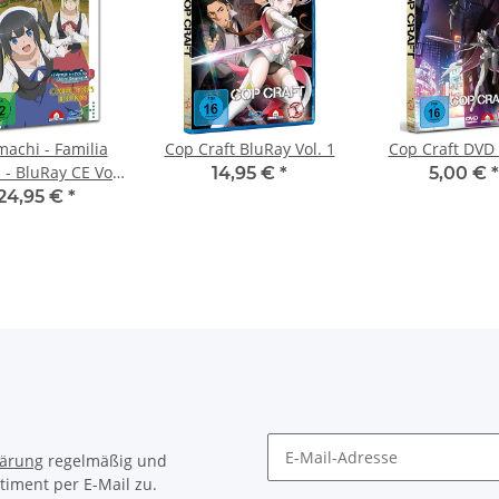
achi - Familia
Cop Craft BluRay Vol. 1
Cop Craft DVD 
 - BluRay CE Vol.
14,95 €
*
5,00 €
*
4
24,95 €
*
lärung
regelmäßig und
timent per E-Mail zu.
Newsletter Abonnieren