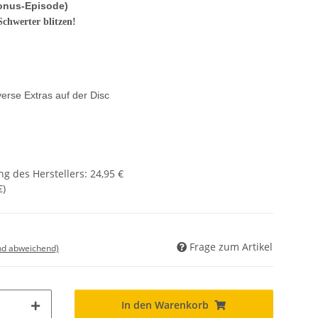
onus-Episode)
Schwerter blitzen!
erse Extras auf der Disc
g des Herstellers
:
24,95 €
€
)
Frage zum Artikel
nd abweichend)
In den Warenkorb