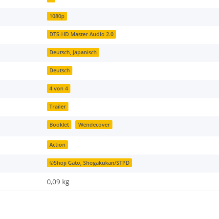
1080p
DTS-HD Master Audio 2.0
Deutsch, Japanisch
Deutsch
4 von 4
Trailer
Booklet
Wendecover
Action
©Shoji Gato, Shogakukan/STPD
0,09
kg