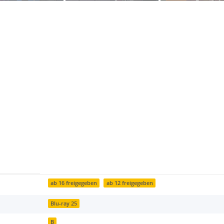
ab 16 freigegeben
ab 12 freigegeben
Blu-ray 25
B