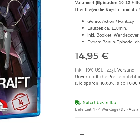
Volume
4
(Episoden 10-12 + B
Hier fliegen die Kugeln - und die 
Genre: Action / Fantasy
Laufzeit ca. 110min.
inkl. Booklet, Wendecover
Extras: Bonus-Episode, div
14,95 €
inkl. 19% USt. , zzgl.
Versand
Unverbindliche Preisempfehlun
(Sie sparen
40.08%
, also
10,00 
Sofort bestellbar
Lieferzeit:
1 - 4 Werktage
(DE - Ausla