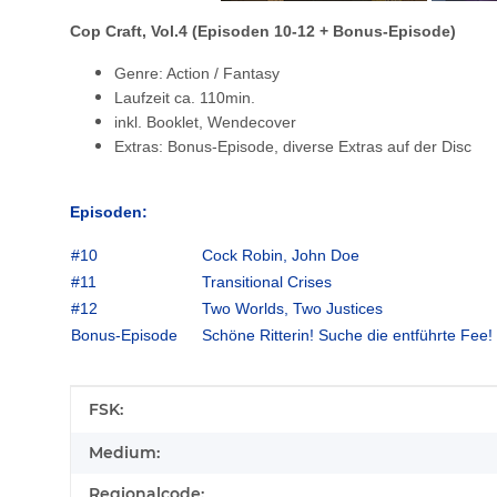
Cop Craft
, Vol.4
(Episoden 10-12 + Bonus-Episode)
Genre: Action / Fantasy
Laufzeit ca. 110min.
inkl. Booklet, Wendecover
Extras: Bonus-Episode, diverse Extras auf der Disc
Episoden:
#10
Cock Robin, John Doe
#11
Transitional Crises
#12
Two Worlds, Two Justices
Bonus-Episode
Schöne Ritterin! Suche die entführte Fee!
Produkteigenschaft
Wert
FSK:
Medium:
Regionalcode: