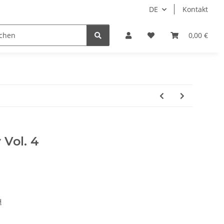
DE
Kontakt
Idols/Cosplay
18+
Schnäppchen
0,00 €
 Vol. 4
H