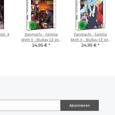
Vol. 4
Danmachi - Familia
Danmachi - Familia
Myth II - BluRay CE Vol.
Myth II - BluRay CE Vol.
2
3
24,95 €
*
24,95 €
*
Abonnieren