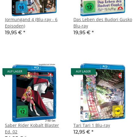
Jormungand 4 (Blu-ray - 6
Das Leben des Budori Gusko
Episoden)
Blu-ray
19,95 €
*
19,95 €
*
AUF LAGER
AUF LAGER
Saber Rider Kobalt Blaster
Tari Tari 1 Blu-ray
Ed. 02
12,95 €
*