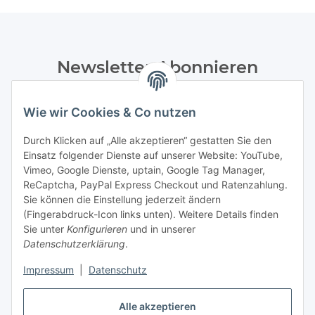
Newsletter Abonnieren
Bitte senden Sie mir entsprechend Ihrer
Datenschutzerklärung
regelmäßig und jederzeit widerruflich
Wie wir Cookies & Co nutzen
Informationen zu Ihrem Produktsortiment per E-Mail zu.
Durch Klicken auf „Alle akzeptieren“ gestatten Sie den
Einsatz folgender Dienste auf unserer Website: YouTube,
Abonnieren
Vimeo, Google Dienste, uptain, Google Tag Manager,
Newsletter Abonnieren
ReCaptcha, PayPal Express Checkout und Ratenzahlung.
Sie können die Einstellung jederzeit ändern
Informationen
(Fingerabdruck-Icon links unten). Weitere Details finden
Sie unter
Konfigurieren
und in unserer
Datenschutzerklärung
.
Gesetzliche Informationen
Impressum
|
Datenschutz
Bestellung widerrufen
Alle akzeptieren