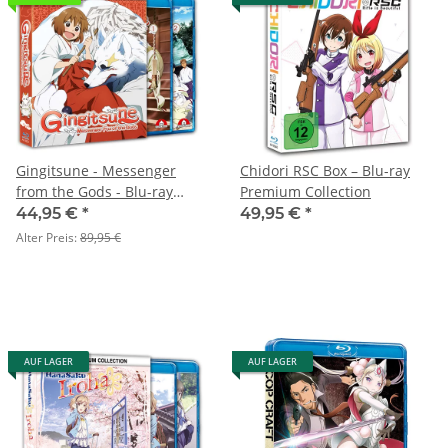
Gingitsune - Messenger
Chidori RSC Box – Blu-ray
from the Gods - Blu-ray
Premium Collection
Premium Collection
44,95 €
*
49,95 €
*
Alter Preis:
89,95 €
AUF LAGER
AUF LAGER