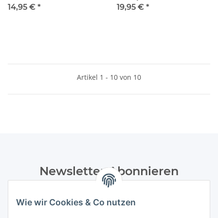
14,95 €
*
19,95 €
*
Artikel 1 - 10 von 10
Newsletter Abonnieren
Bitte senden Sie mir entsprechend Ihrer
Datenschutzerklärung
regelmäßig und jederzeit widerruflich
Wie wir Cookies & Co nutzen
Informationen zu Ihrem Produktsortiment per E-Mail zu.