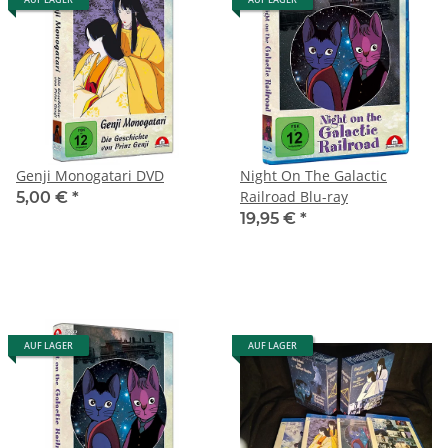
Genji Monogatari DVD
Night On The Galactic
Railroad Blu-ray
5,00 €
*
19,95 €
*
AUF LAGER
AUF LAGER