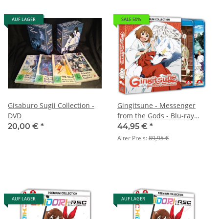
AUF LAGER
SALE 50%
Gisaburo Sugii Collection -
Gingitsune - Messenger
DVD
from the Gods - Blu-ray
Premium Collection
20,00 €
*
44,95 €
*
Alter Preis:
89,95 €
AUF LAGER
AUF LAGER