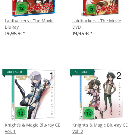
Laidbackers - The Movie
Laidbackers - The Movie
BluRay
DVD
19,95 €
*
19,95 €
*
AUF LAGER
AUF LAGER
Knight’s & Magic Blu-ray CE
Knight’s & Magic Blu-ray CE
Vol. 1
Vol. 2