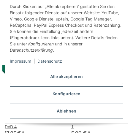
Durch Klicken auf „Alle akzeptieren“ gestatten Sie den
Einsatz folgender Dienste auf unserer Website: YouTube,
Danmachi - Familia Myth I -
Danmachi - Familia Myth I -
Vimeo, Google Dienste, uptain, Google Tag Manager,
DVD 2
DVD 3
ReCaptcha, PayPal Express Checkout und Ratenzahlung.
17,95 €
*
17,95 €
*
Sie können die Einstellung jederzeit ändern
(Fingerabdruck-Icon links unten). Weitere Details finden
Sie unter
Konfigurieren
und in unserer
Datenschutzerklärung
.
Impressum
|
Datenschutz
AUF LAGER
AUF LAGER
Alle akzeptieren
Konfigurieren
Ablehnen
Danmachi - Familia Myth I -
Wish Upon the Pleiades DVD
DVD 4
1