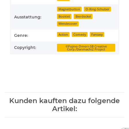
Magnetbutton
O-Ring-Schuber
Booklet
Bierdeckel
Ausstattung:
Wendecover
Action
Comedy
Fantasy
Genre:
©Fujino Omori-SB Creative
Copyright:
Corp./Danmachi2 Project
Kunden kauften dazu folgende
Artikel: