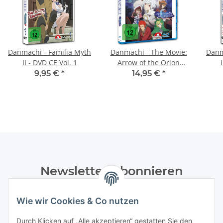
Danmachi - Familia Myth
Danmachi - The Movie:
Danm
II - DVD CE Vol. 1
Arrow of the Orion
BluRay
9,95 €
*
14,95 €
*
Newsletter Abonnieren
Bitte senden Sie mir entsprechend Ihrer
Wie wir Cookies & Co nutzen
Datenschutzerklärung
regelmäßig und jederzeit widerruflich
Informationen zu Ihrem Produktsortiment per E-Mail zu.
Durch Klicken auf „Alle akzeptieren“ gestatten Sie den