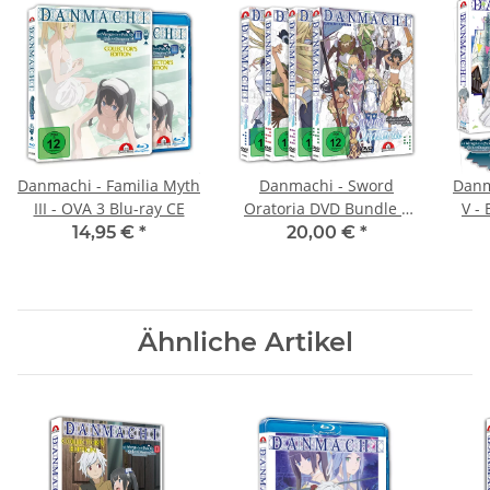
Danmachi - Familia Myth
Danmachi - Sword
Danm
III - OVA 3 Blu-ray CE
Oratoria DVD Bundle –
V - 
Collector´s Edition
14,95 €
*
20,00 €
*
Ähnliche Artikel