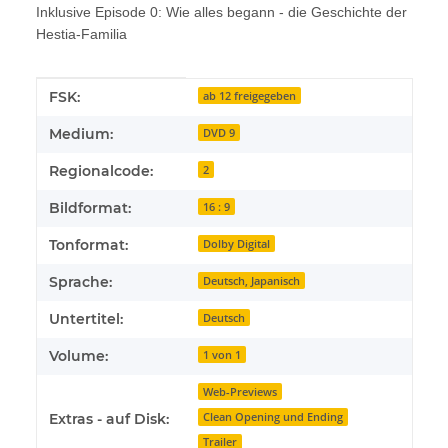
Inklusive Episode 0: Wie alles begann - die Geschichte der
Hestia-Familia
Produkteigenschaft
Wert
FSK:
ab 12 freigegeben
Medium:
DVD 9
Regionalcode:
2
Bildformat:
16 : 9
Tonformat:
Dolby Digital
Sprache:
Deutsch, Japanisch
Untertitel:
Deutsch
Volume:
1 von 1
Web-Previews
Clean Opening und Ending
Extras - auf Disk:
Trailer