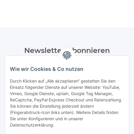
Newsletter Abonnieren
Bitte senden Sie mir entsprechend Ihrer
Wie wir Cookies & Co nutzen
Datenschutzerklärung
regelmäßig und jederzeit widerruflich
Informationen zu Ihrem Produktsortiment per E-Mail zu.
Durch Klicken auf „Alle akzeptieren“ gestatten Sie den
Einsatz folgender Dienste auf unserer Website: YouTube,
Abonnieren
Vimeo, Google Dienste, uptain, Google Tag Manager,
Newsletter Abonnieren
ReCaptcha, PayPal Express Checkout und Ratenzahlung.
Sie können die Einstellung jederzeit ändern
Informationen
(Fingerabdruck-Icon links unten). Weitere Details finden
Sie unter
Konfigurieren
und in unserer
Datenschutzerklärung
.
Gesetzliche Informationen