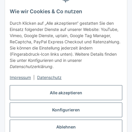
Bitte senden Sie mir entsprechend Ihrer
Datenschutzerklärung
regelmäßig und jederzeit widerruflich
Wie wir Cookies & Co nutzen
Informationen zu Ihrem Produktsortiment per E-Mail zu.
Durch Klicken auf „Alle akzeptieren“ gestatten Sie den
Einsatz folgender Dienste auf unserer Website: YouTube,
Abonnieren
Vimeo, Google Dienste, uptain, Google Tag Manager,
Newsletter Abonnieren
ReCaptcha, PayPal Express Checkout und Ratenzahlung.
Sie können die Einstellung jederzeit ändern
Informationen
(Fingerabdruck-Icon links unten). Weitere Details finden
Sie unter
Konfigurieren
und in unserer
Datenschutzerklärung
.
Gesetzliche Informationen
Impressum
|
Datenschutz
Bestellung widerrufen
Alle akzeptieren
Konfigurieren
* Alle Preise inkl. gesetzlicher USt., zzgl.
Versand
Ablehnen