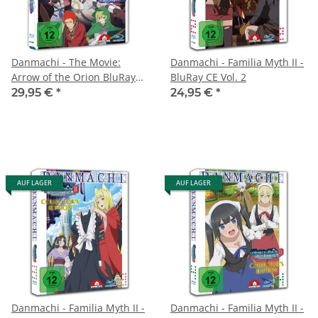
Danmachi - The Movie:
Danmachi - Familia Myth II -
Arrow of the Orion BluRay
BluRay CE Vol. 2
CE
29,95 €
*
24,95 €
*
AUF LAGER
AUF LAGER
Danmachi - Familia Myth II -
Danmachi - Familia Myth II -