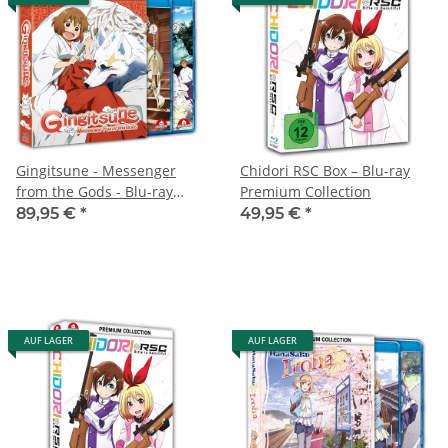
Gingitsune - Messenger
Chidori RSC Box – Blu-ray
from the Gods - Blu-ray
Premium Collection
Premium Collection
89,95 €
*
49,95 €
*
AUF LAGER
AUF LAGER