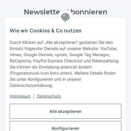
Newsletter Abonnieren
Bitte senden Sie mir entsprechend Ihrer
Datenschutzerklärung
regelmäßig und jederzeit widerruflich
Wie wir Cookies & Co nutzen
Informationen zu Ihrem Produktsortiment per E-Mail zu.
Durch Klicken auf „Alle akzeptieren“ gestatten Sie den
Einsatz folgender Dienste auf unserer Website: YouTube,
Abonnieren
Vimeo, Google Dienste, uptain, Google Tag Manager,
Newsletter Abonnieren
ReCaptcha, PayPal Express Checkout und Ratenzahlung.
Sie können die Einstellung jederzeit ändern
Informationen
(Fingerabdruck-Icon links unten). Weitere Details finden
Sie unter
Konfigurieren
und in unserer
Datenschutzerklärung
.
Gesetzliche Informationen
Impressum
|
Datenschutz
Bestellung widerrufen
Alle akzeptieren
Konfigurieren