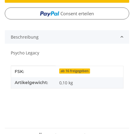
Consent erteilen
Beschreibung
Psycho Legacy
Produkteigenschaft
Wert
FSK:
ab 16 freigegeben
Artikelgewicht:
0,10
kg