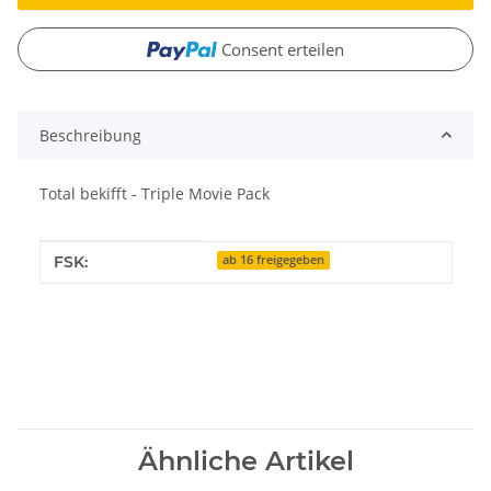
Consent erteilen
Beschreibung
Total bekifft - Triple Movie Pack
Produkteigenschaft
Wert
FSK:
ab 16 freigegeben
Ähnliche Artikel