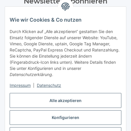
Newsletter Abonnieren
Bitte senden Sie mir entsprechend Ihrer
Datenschutzerklärung
regelmäßig und jederzeit widerruflich
Wie wir Cookies & Co nutzen
Informationen zu Ihrem Produktsortiment per E-Mail zu.
Durch Klicken auf „Alle akzeptieren“ gestatten Sie den
Einsatz folgender Dienste auf unserer Website: YouTube,
Abonnieren
Vimeo, Google Dienste, uptain, Google Tag Manager,
Newsletter Abonnieren
ReCaptcha, PayPal Express Checkout und Ratenzahlung.
Sie können die Einstellung jederzeit ändern
Informationen
(Fingerabdruck-Icon links unten). Weitere Details finden
Sie unter
Konfigurieren
und in unserer
Datenschutzerklärung
.
Gesetzliche Informationen
Impressum
|
Datenschutz
Bestellung widerrufen
Alle akzeptieren
Konfigurieren