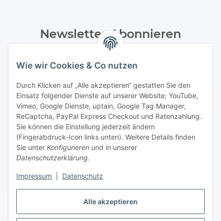
Newsletter Abonnieren
Bitte senden Sie mir entsprechend Ihrer
Datenschutzerklärung
regelmäßig und jederzeit widerruflich
Wie wir Cookies & Co nutzen
Informationen zu Ihrem Produktsortiment per E-Mail zu.
Durch Klicken auf „Alle akzeptieren“ gestatten Sie den
Einsatz folgender Dienste auf unserer Website: YouTube,
Abonnieren
Vimeo, Google Dienste, uptain, Google Tag Manager,
Newsletter Abonnieren
ReCaptcha, PayPal Express Checkout und Ratenzahlung.
Sie können die Einstellung jederzeit ändern
Informationen
(Fingerabdruck-Icon links unten). Weitere Details finden
Sie unter
Konfigurieren
und in unserer
Datenschutzerklärung
.
Gesetzliche Informationen
Impressum
|
Datenschutz
Bestellung widerrufen
Alle akzeptieren