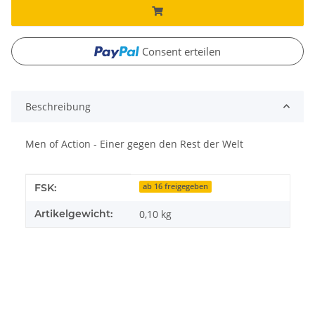
Consent erteilen
Beschreibung
Men of Action - Einer gegen den Rest der Welt
Produkteigenschaft
Wert
FSK:
ab 16 freigegeben
Artikelgewicht:
0,10
kg