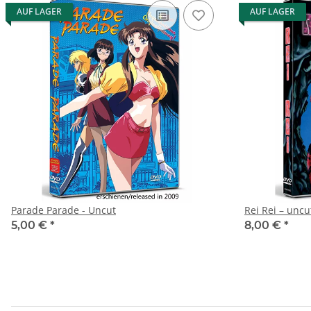
AUF LAGER
AUF LAGER
Parade Parade - Uncut
Rei Rei – uncu
5,00 €
*
8,00 €
*