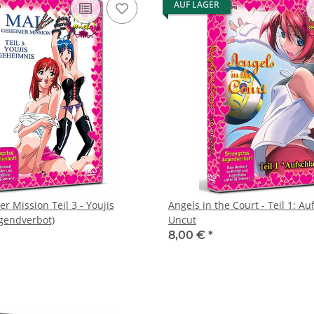
AUF LAGER
r Mission Teil 3 - Youjis
Angels in the Court - Teil 1: Au
gendverbot)
Uncut
8,00 €
*