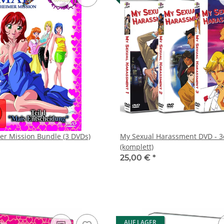
er Mission Bundle (3 DVDs)
My Sexual Harassment DVD - 3
(komplett)
25,00 €
*
AUF LAGER