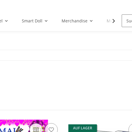
el
Smart Doll
Merchandise
Musik-CD
AUF LAGER