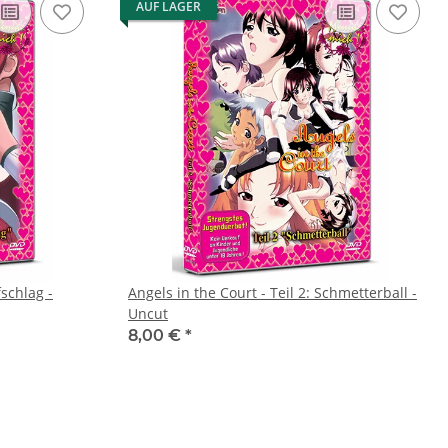
AUF LAGER
fschlag -
Angels in the Court - Teil 2: Schmetterball -
Uncut
8,00 €
*