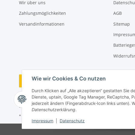
Wir über uns
Datenschu
Zahlungsmöglichkeiten
AGB
Versandinformationen
Sitemap
Impressu
Batteriege
Widerrufs
Wie wir Cookies & Co nutzen
Bestellung widerrufen
Durch Klicken auf „Alle akzeptieren“ gestatten Sie 
Dienste, uptain, Google Tag Manager, ReCaptcha, P
jederzeit ändern (Fingerabdruck-Icon links unten). W
Datenschutzerklärung
.
* Alle Preise inkl. gesetzlicher USt., zzgl.
Versand
Impressum
|
Datenschutz