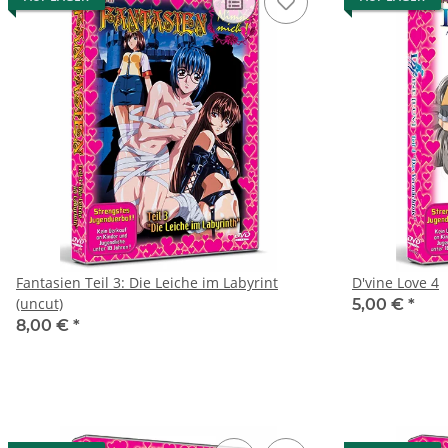
Fantasien Teil 3: Die Leiche im Labyrint
D'vine Love 4
(uncut)
5,00 €
*
8,00 €
*