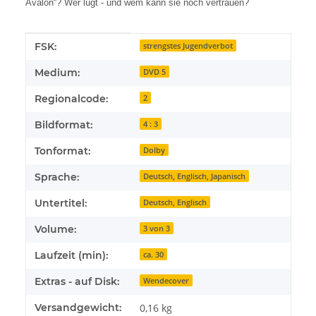
Avalon“? Wer lügt - und wem kann sie noch vertrauen?
Produkteigenschaft
Wert
FSK:
strengstes Jugendverbot
Medium:
DVD 5
Regionalcode:
2
Bildformat:
4 : 3
Tonformat:
Dolby
Sprache:
Deutsch, Englisch, Japanisch
Untertitel:
Deutsch, Englisch
Volume:
3 von 3
Laufzeit (min):
ca. 30
Extras - auf Disk:
Wendecover
Versandgewicht:
0,16 kg