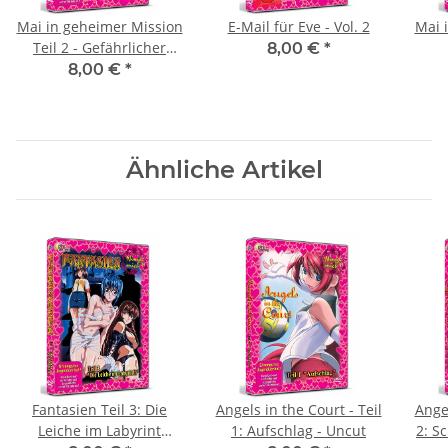
Mai in geheimer Mission
E-Mail für Eve - Vol. 2
Mai 
Teil 2 - Gefährlicher
8,00 €
*
Einsatz (Jugendverbot)
8,00 €
*
Ähnliche Artikel
Fantasien Teil 3: Die
Angels in the Court - Teil
Angel
Leiche im Labyrint
1: Aufschlag - Uncut
2: S