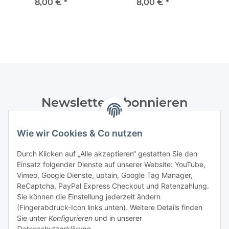
(uncut)
8,00 €
*
8,00 €
*
Newsletter Abonnieren
Bitte senden Sie mir entsprechend Ihrer
Wie wir Cookies & Co nutzen
Datenschutzerklärung
regelmäßig und jederzeit widerruflich
Informationen zu Ihrem Produktsortiment per E-Mail zu.
Durch Klicken auf „Alle akzeptieren“ gestatten Sie den
Einsatz folgender Dienste auf unserer Website: YouTube,
Abonnieren
Vimeo, Google Dienste, uptain, Google Tag Manager,
Newsletter Abonnieren
ReCaptcha, PayPal Express Checkout und Ratenzahlung.
Sie können die Einstellung jederzeit ändern
Informationen
(Fingerabdruck-Icon links unten). Weitere Details finden
Sie unter
Konfigurieren
und in unserer
Datenschutzerklärung
.