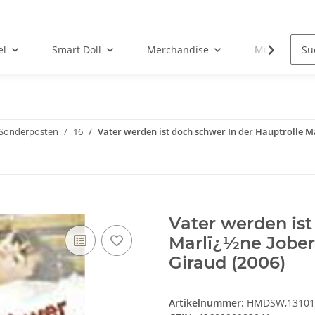
el
Smart Doll
Merchandise
Musik-CD
Sonderposten
16
Vater werden ist doch schwer In der Hauptrolle M
Vater werden ist
Marlï¿½ne Jobert
Giraud (2006)
Artikelnummer:
HMDSW,13101