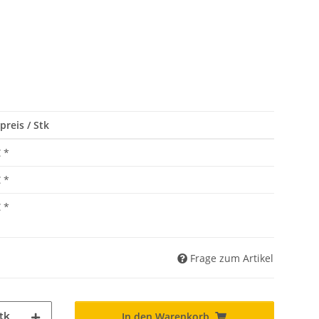
preis / Stk
€
*
€
*
€
*
Frage zum Artikel
tk
In den Warenkorb