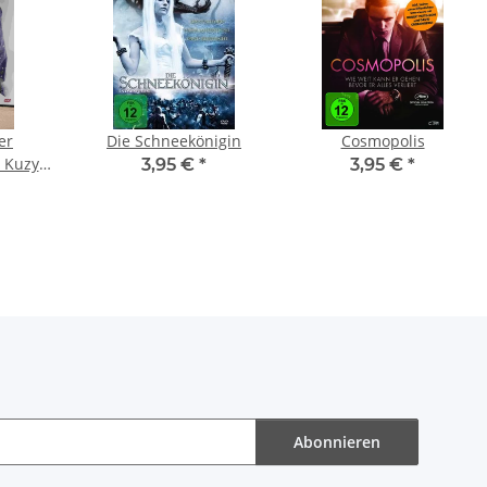
er
Die Schneekönigin
Cosmopolis
 Kuzyk,
3,95 €
*
3,95 €
*
gs und
(2011)
Abonnieren