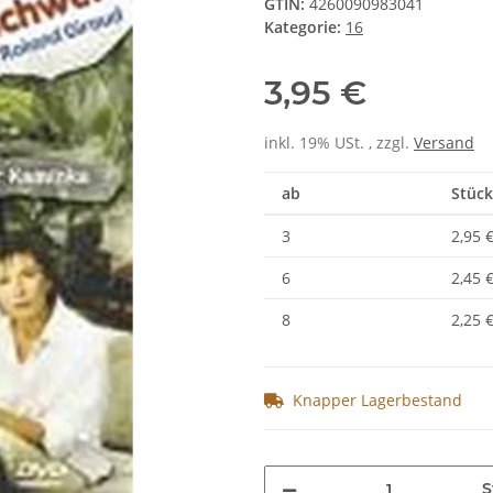
GTIN:
4260090983041
Kategorie:
16
3,95 €
inkl. 19% USt. , zzgl.
Versand
ab
Stück
3
2,95 
6
2,45 
8
2,25 
Knapper Lagerbestand
S