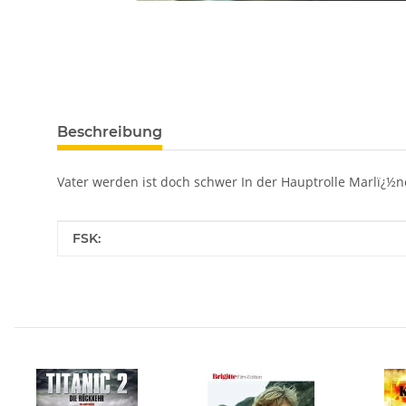
Beschreibung
Vater werden ist doch schwer In der Hauptrolle Marlï¿½ne
Produkteigenschaft
Wert
FSK: