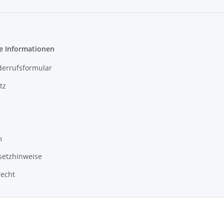
e Informationen
derrufsformular
tz
m
setzhinweise
recht