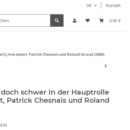
DE
Kontakt
Idols/Cosplay
18+
Schnäppchen
0,00 €
arlï¿½ne Jobert, Patrick Chesnais und Roland Giraud (2006)
 doch schwer In der Hauptrolle
, Patrick Chesnais und Roland
434