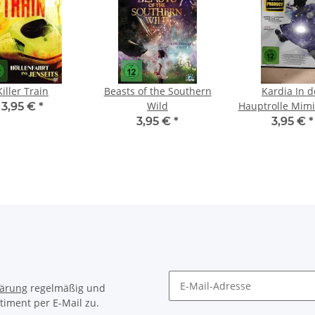
Killer Train
Beasts of the Southern
Kardia In d
Wild
Hauptrolle Mimi
3,95 €
*
Peter Stebbin
3,95 €
*
3,95 €
*
Kristin Booth 
lärung
regelmäßig und
timent per E-Mail zu.
Newsletter Abonnieren