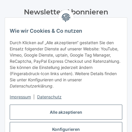
Newsletter Abonnieren
Bitte senden Sie mir entsprechend Ihrer
Datenschutzerklärung
regelmäßig und jederzeit widerruflich
Wie wir Cookies & Co nutzen
Informationen zu Ihrem Produktsortiment per E-Mail zu.
Durch Klicken auf „Alle akzeptieren“ gestatten Sie den
Einsatz folgender Dienste auf unserer Website: YouTube,
Abonnieren
Vimeo, Google Dienste, uptain, Google Tag Manager,
Newsletter Abonnieren
ReCaptcha, PayPal Express Checkout und Ratenzahlung.
Sie können die Einstellung jederzeit ändern
Informationen
(Fingerabdruck-Icon links unten). Weitere Details finden
Sie unter
Konfigurieren
und in unserer
Datenschutzerklärung
.
Gesetzliche Informationen
Impressum
|
Datenschutz
Bestellung widerrufen
Alle akzeptieren
Konfigurieren