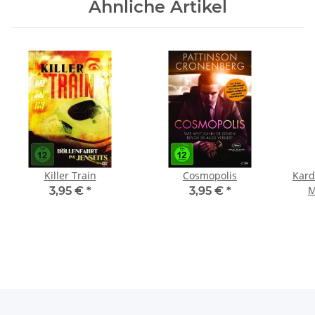
Ähnliche Artikel
Killer Train
Cosmopolis
Kard
M
3,95 €
*
3,95 €
*
Ste