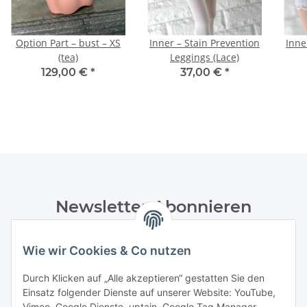
Option Part – bust – XS
Inner – Stain Prevention
Inne
(tea)
Leggings (Lace)
129,00 €
*
37,00 €
*
Newsletter Abonnieren
Bitte senden Sie mir entsprechend Ihrer
Datenschutzerklärung
regelmäßig und jederzeit widerruflich
Wie wir Cookies & Co nutzen
Informationen zu Ihrem Produktsortiment per E-Mail zu.
Durch Klicken auf „Alle akzeptieren“ gestatten Sie den
Einsatz folgender Dienste auf unserer Website: YouTube,
Abonnieren
Vimeo, Google Dienste, uptain, Google Tag Manager,