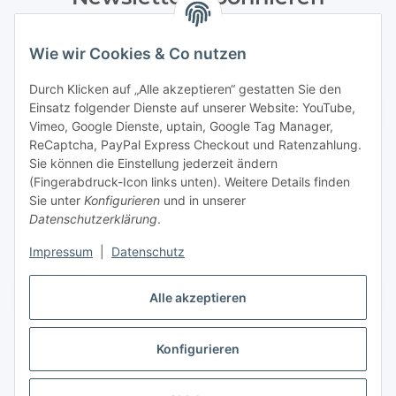
Bitte senden Sie mir entsprechend Ihrer
Datenschutzerklärung
regelmäßig und jederzeit widerruflich
Wie wir Cookies & Co nutzen
Informationen zu Ihrem Produktsortiment per E-Mail zu.
Durch Klicken auf „Alle akzeptieren“ gestatten Sie den
Einsatz folgender Dienste auf unserer Website: YouTube,
Abonnieren
Vimeo, Google Dienste, uptain, Google Tag Manager,
Newsletter Abonnieren
ReCaptcha, PayPal Express Checkout und Ratenzahlung.
Sie können die Einstellung jederzeit ändern
Informationen
(Fingerabdruck-Icon links unten). Weitere Details finden
Sie unter
Konfigurieren
und in unserer
Datenschutzerklärung
.
Gesetzliche Informationen
Impressum
|
Datenschutz
Bestellung widerrufen
Alle akzeptieren
Konfigurieren