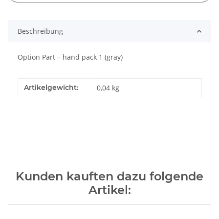
Beschreibung
Option Part – hand pack 1 (gray)
Produkteigenschaft
Wert
Artikelgewicht:
0,04
kg
Kunden kauften dazu folgende
Artikel: