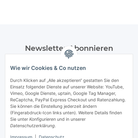
Newsletter Abonnieren
Bitte senden Sie mir entsprechend Ihrer
Datenschutzerklärung
regelmäßig und jederzeit widerruflich
Wie wir Cookies & Co nutzen
Informationen zu Ihrem Produktsortiment per E-Mail zu.
Durch Klicken auf „Alle akzeptieren“ gestatten Sie den
Einsatz folgender Dienste auf unserer Website: YouTube,
Abonnieren
Vimeo, Google Dienste, uptain, Google Tag Manager,
Newsletter Abonnieren
ReCaptcha, PayPal Express Checkout und Ratenzahlung.
Sie können die Einstellung jederzeit ändern
Informationen
(Fingerabdruck-Icon links unten). Weitere Details finden
Sie unter
Konfigurieren
und in unserer
Datenschutzerklärung
.
Gesetzliche Informationen
Impressum
|
Datenschutz