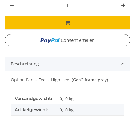
Consent erteilen
Beschreibung
Option Part – Feet - High Heel (Gen2 frame gray)
Produkteigenschaft
Wert
Versandgewicht:
0,10 kg
Artikelgewicht:
0,10
kg