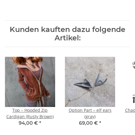
Kunden kauften dazu folgende
Artikel:
Top – Hooded Zip
Option Part – elf ears
Chaos
Cardigan (Rusty Brown)
(gray)
94,00 €
*
69,00 €
*