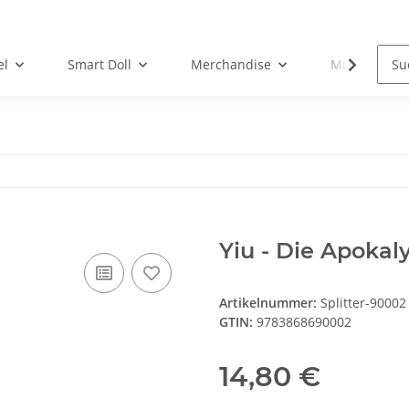
el
Smart Doll
Merchandise
Musik-CD
Yiu - Die Apokal
Artikelnummer:
Splitter-90002
GTIN:
9783868690002
14,80 €