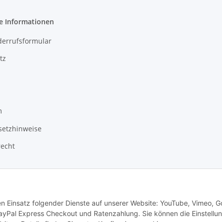
e Informationen
derrufsformular
tz
m
setzhinweise
recht
den Einsatz folgender Dienste auf unserer Website: YouTube, Vimeo, G
ayPal Express Checkout und Ratenzahlung. Sie können die Einstellu