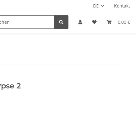
DE
Kontakt
Idols/Cosplay
18+
Schnäppchen
0,00 €
ypse 2