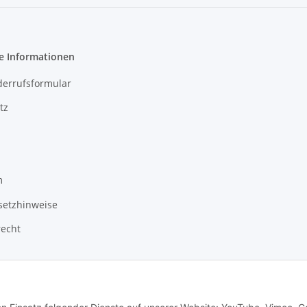
e Informationen
derrufsformular
tz
m
setzhinweise
recht