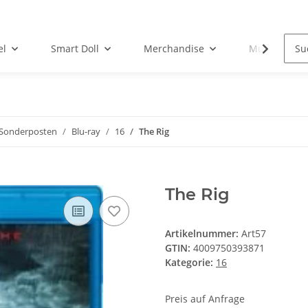
el
Smart Doll
Merchandise
Musik-CD
Sonderposten
Blu-ray
16
The Rig
The Rig
Artikelnummer:
Art57
GTIN:
4009750393871
Kategorie:
16
Preis auf Anfrage