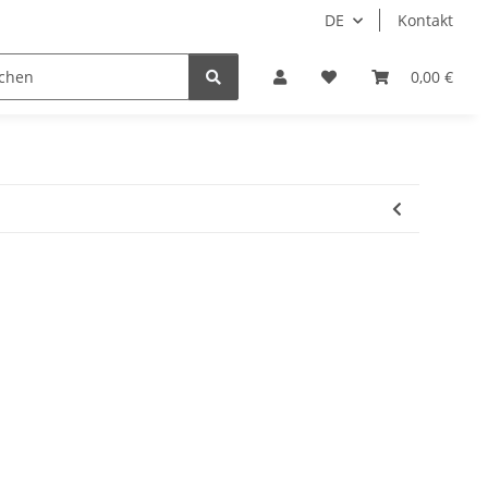
DE
Kontakt
Idols/Cosplay
18+
Schnäppchen
0,00 €