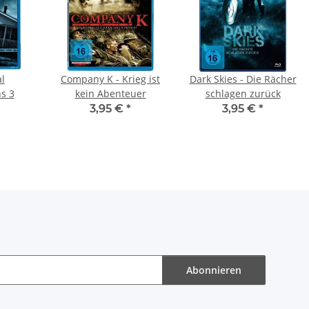
l
Company K - Krieg ist
Dark Skies - Die Rächer
ns 3
kein Abenteuer
schlagen zurück
3,95 €
*
3,95 €
*
Abonnieren