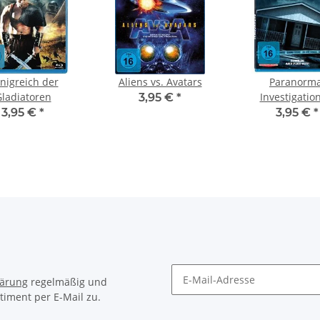
nigreich der
Aliens vs. Avatars
Paranorma
ladiatoren
Investigatio
3,95 €
*
3,95 €
*
3,95 €
*
lärung
regelmäßig und
timent per E-Mail zu.
Newsletter Abonnieren