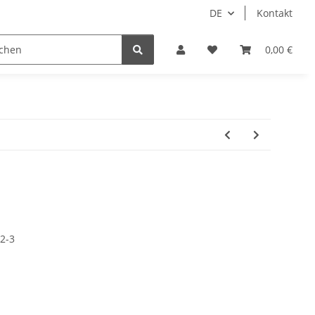
DE
Kontakt
Idols/Cosplay
18+
Schnäppchen
0,00 €
02-3