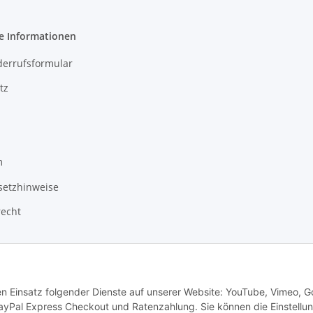
e Informationen
derrufsformular
tz
m
setzhinweise
recht
den Einsatz folgender Dienste auf unserer Website: YouTube, Vimeo, G
ayPal Express Checkout und Ratenzahlung. Sie können die Einstellu