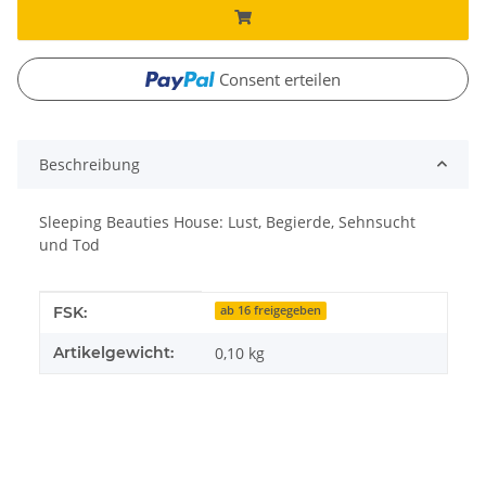
Consent erteilen
Beschreibung
Sleeping Beauties House: Lust, Begierde, Sehnsucht
und Tod
Produkteigenschaft
Wert
FSK:
ab 16 freigegeben
Artikelgewicht:
0,10
kg