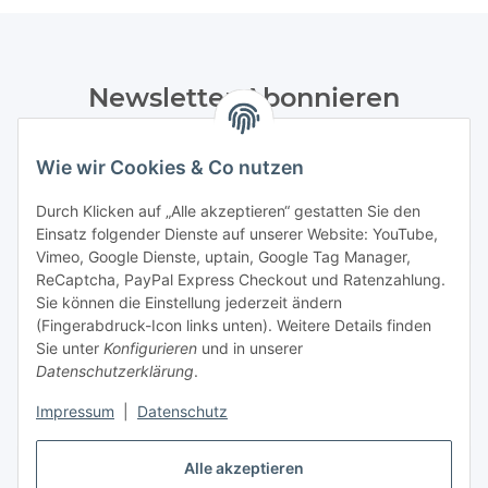
Newsletter Abonnieren
Bitte senden Sie mir entsprechend Ihrer
Datenschutzerklärung
regelmäßig und jederzeit widerruflich
Wie wir Cookies & Co nutzen
Informationen zu Ihrem Produktsortiment per E-Mail zu.
Durch Klicken auf „Alle akzeptieren“ gestatten Sie den
Einsatz folgender Dienste auf unserer Website: YouTube,
Abonnieren
Vimeo, Google Dienste, uptain, Google Tag Manager,
Newsletter Abonnieren
ReCaptcha, PayPal Express Checkout und Ratenzahlung.
Sie können die Einstellung jederzeit ändern
Informationen
(Fingerabdruck-Icon links unten). Weitere Details finden
Sie unter
Konfigurieren
und in unserer
Datenschutzerklärung
.
Gesetzliche Informationen
Impressum
|
Datenschutz
Bestellung widerrufen
Alle akzeptieren