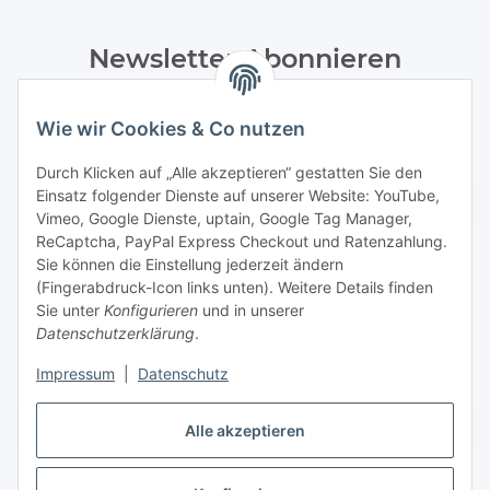
Newsletter Abonnieren
Bitte senden Sie mir entsprechend Ihrer
Datenschutzerklärung
regelmäßig und jederzeit widerruflich
Wie wir Cookies & Co nutzen
Informationen zu Ihrem Produktsortiment per E-Mail zu.
Durch Klicken auf „Alle akzeptieren“ gestatten Sie den
Einsatz folgender Dienste auf unserer Website: YouTube,
Abonnieren
Vimeo, Google Dienste, uptain, Google Tag Manager,
Newsletter Abonnieren
ReCaptcha, PayPal Express Checkout und Ratenzahlung.
Sie können die Einstellung jederzeit ändern
Informationen
(Fingerabdruck-Icon links unten). Weitere Details finden
Sie unter
Konfigurieren
und in unserer
Datenschutzerklärung
.
Gesetzliche Informationen
Impressum
|
Datenschutz
Bestellung widerrufen
Alle akzeptieren