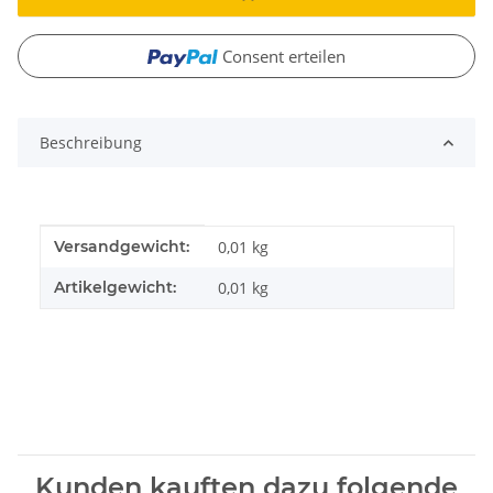
Consent erteilen
Beschreibung
Produkteigenschaft
Wert
Versandgewicht:
0,01 kg
Artikelgewicht:
0,01
kg
Kunden kauften dazu folgende