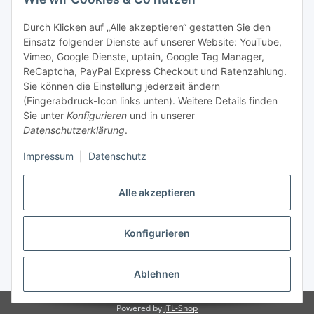
Informationen zu Ihrem Produktsortiment per E-Mail zu.
Durch Klicken auf „Alle akzeptieren“ gestatten Sie den
Einsatz folgender Dienste auf unserer Website: YouTube,
Abonnieren
Vimeo, Google Dienste, uptain, Google Tag Manager,
Newsletter Abonnieren
ReCaptcha, PayPal Express Checkout und Ratenzahlung.
Sie können die Einstellung jederzeit ändern
Informationen
(Fingerabdruck-Icon links unten). Weitere Details finden
Sie unter
Konfigurieren
und in unserer
Datenschutzerklärung
.
Gesetzliche Informationen
Impressum
|
Datenschutz
Bestellung widerrufen
Alle akzeptieren
Konfigurieren
* Alle Preise inkl. gesetzlicher USt., zzgl.
Versand
Ablehnen
Powered by
JTL-Shop