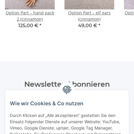
Option Part – hand pack
Option Part – elf ears
Opti
2 (cinnamon)
(cinnamon)
125,00 €
*
49,00 €
*
Newsletter Abonnieren
Bitte senden Sie mir entsprechend Ihrer
Datenschutzerklärung
regelmäßig und jederzeit widerruflich
Wie wir Cookies & Co nutzen
Informationen zu Ihrem Produktsortiment per E-Mail zu.
Durch Klicken auf „Alle akzeptieren“ gestatten Sie den
Einsatz folgender Dienste auf unserer Website: YouTube,
Abonnieren
Vimeo, Google Dienste, uptain, Google Tag Manager,
Newsletter Abonnieren