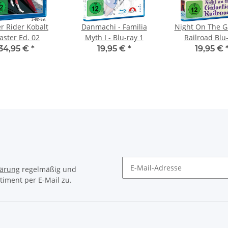
r Rider Kobalt
Danmachi - Familia
Night On The Ga
aster Ed. 02
Myth I - Blu-ray 1
Railroad Blu
34,95 €
*
19,95 €
*
19,95 €
lärung
regelmäßig und
timent per E-Mail zu.
Newsletter Abonnieren