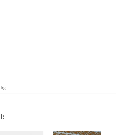
kg
l: