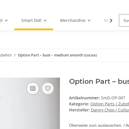
el
Smart Doll
Merchandise
Musik-CD
Zubehör
Option Part – bust – medium smooth (cocoa)
Option Part – b
Artikelnummer:
SmD-OP-007
Kategorie:
Option Parts / Zube
Hersteller:
Danny Choo / Cultu
Oberweite zum austauschen. / Ad