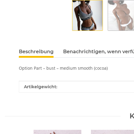
Beschreibung
Benachrichtigen, wenn verf
Option Part – bust – medium smooth (cocoa)
Produkteigenschaft
Wert
Artikelgewicht:
K