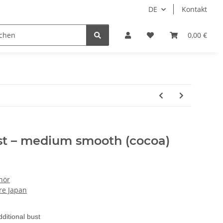
DE
Kontakt
Idols/Cosplay
18+
Schnäppchen
0,00 €
ust – medium smooth (cocoa)
hör
re Japan
ditional bust