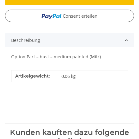
Consent erteilen
Beschreibung
Option Part – bust – medium painted (Milk)
Produkteigenschaft
Wert
Artikelgewicht:
0,06
kg
Kunden kauften dazu folgende