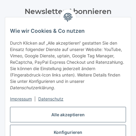
Newsletter Abonnieren
Bitte senden Sie mir entsprechend Ihrer
Datenschutzerklärung
regelmäßig und jederzeit widerruflich
Wie wir Cookies & Co nutzen
Informationen zu Ihrem Produktsortiment per E-Mail zu.
Durch Klicken auf „Alle akzeptieren“ gestatten Sie den
Einsatz folgender Dienste auf unserer Website: YouTube,
Abonnieren
Vimeo, Google Dienste, uptain, Google Tag Manager,
Newsletter Abonnieren
ReCaptcha, PayPal Express Checkout und Ratenzahlung.
Sie können die Einstellung jederzeit ändern
Informationen
(Fingerabdruck-Icon links unten). Weitere Details finden
Sie unter
Konfigurieren
und in unserer
Datenschutzerklärung
.
Gesetzliche Informationen
Impressum
|
Datenschutz
Bestellung widerrufen
Alle akzeptieren
Konfigurieren