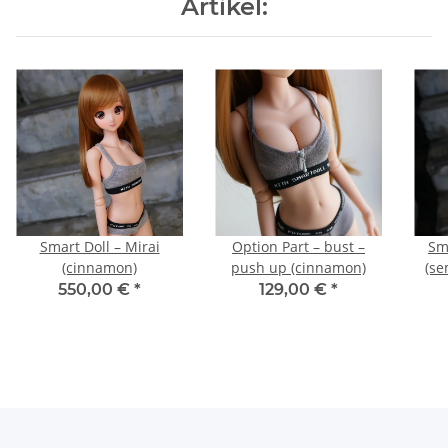
Artikel:
Smart Doll – Mirai
Option Part – bust –
Sm
(cinnamon)
push up (cinnamon)
(se
550,00 €
*
129,00 €
*