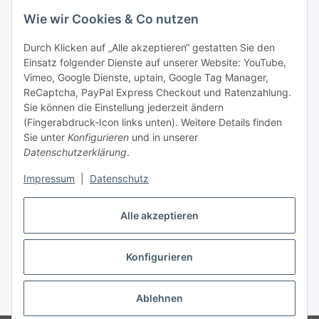
Bitte senden Sie mir entsprechend Ihrer
Datenschutzerklärung
regelmäßig und jederzeit widerruflich
Wie wir Cookies & Co nutzen
Informationen zu Ihrem Produktsortiment per E-Mail zu.
Durch Klicken auf „Alle akzeptieren“ gestatten Sie den
Einsatz folgender Dienste auf unserer Website: YouTube,
Abonnieren
Vimeo, Google Dienste, uptain, Google Tag Manager,
Newsletter Abonnieren
ReCaptcha, PayPal Express Checkout und Ratenzahlung.
Sie können die Einstellung jederzeit ändern
Informationen
(Fingerabdruck-Icon links unten). Weitere Details finden
Sie unter
Konfigurieren
und in unserer
Datenschutzerklärung
.
Gesetzliche Informationen
Impressum
|
Datenschutz
Bestellung widerrufen
Alle akzeptieren
Konfigurieren
* Alle Preise inkl. gesetzlicher USt., zzgl.
Versand
Ablehnen