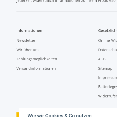
jederzeit widerruflich Informationen zu Ihrem Produktsor
Informationen
Gesetzlich
Newsletter
Online-Wi
Wir über uns
Datenschu
Zahlungsmöglichkeiten
AGB
Versandinformationen
Sitemap
Impressu
Batteriege
Widerrufs
Wie wir Cookies & Co nutzen