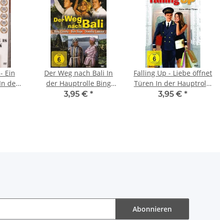
- Ein
Der Weg nach Bali In
Falling Up - Liebe öffnet
In der
der Hauptrolle Bing
Türen In der Hauptrolle
anet
Crosby, Bob Hope,
Joseph Cross, Sarah
3,95 €
*
3,95 €
*
c March
Dorothy Lamour und
Roemer und Rachael
enjou
Humphrey Bogart
Leigh Cook (2013)
(2012)
Abonnieren