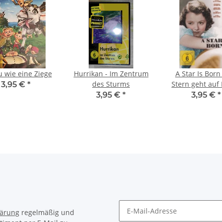
u wie eine Ziege
Hurrikan - Im Zentrum
A Star Is Born 
des Sturms
Stern geht auf 
3,95 €
*
Hauptrolle J
3,95 €
*
3,95 €
*
Gaynor, Frederi
und Adolphe M
(2013)
lärung
regelmäßig und