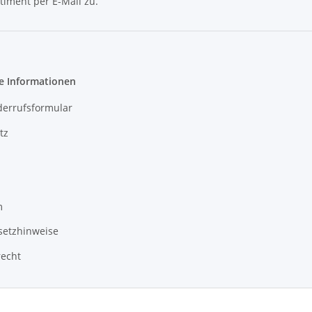
timent per E-Mail zu.
Newsletter Abonnieren
e Informationen
derrufsformular
tz
m
setzhinweise
recht