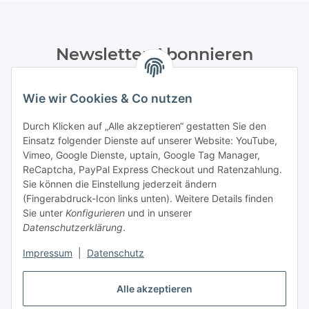
Newsletter Abonnieren
Bitte senden Sie mir entsprechend Ihrer
Datenschutzerklärung
regelmäßig und jederzeit widerruflich
Wie wir Cookies & Co nutzen
Informationen zu Ihrem Produktsortiment per E-Mail zu.
Durch Klicken auf „Alle akzeptieren“ gestatten Sie den
Einsatz folgender Dienste auf unserer Website: YouTube,
Abonnieren
Vimeo, Google Dienste, uptain, Google Tag Manager,
Newsletter Abonnieren
ReCaptcha, PayPal Express Checkout und Ratenzahlung.
Sie können die Einstellung jederzeit ändern
Informationen
(Fingerabdruck-Icon links unten). Weitere Details finden
Sie unter
Konfigurieren
und in unserer
Datenschutzerklärung
.
Gesetzliche Informationen
Impressum
|
Datenschutz
Bestellung widerrufen
Alle akzeptieren