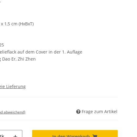
r
 x 1,5 cm (HxBxT)
25
Relieflack auf dem Cover in der 1. Auflage
g Dao Er, Zhi Zhen
ie Lieferung
Frage zum Artikel
nd abweichend)
tk
In den Warenkorb