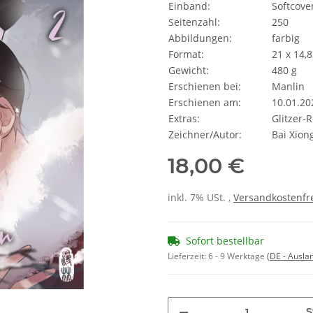
Einband:
Softcove
Seitenzahl:
250
Abbildungen:
farbig
Format:
21 x 14,8
Gewicht:
480 g
Erschienen bei:
Manlin
Erschienen am:
10.01.20
Extras:
Glitzer-
Zeichner/Autor:
Bai Xion
18,00 €
inkl. 7% USt. ,
Versandkostenfre
Sofort bestellbar
Lieferzeit:
6 - 9 Werktage
(DE - Ausla
S