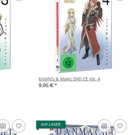
Knight’s & Magic DVD CE Vol. 4
9,95 €
*
AUF LAGER