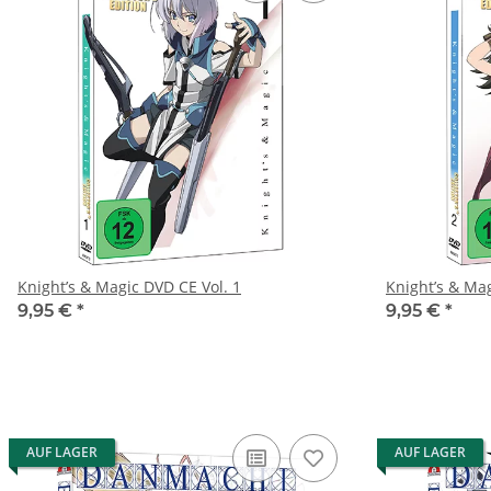
Knight’s & Magic DVD CE Vol. 1
Knight’s & Mag
9,95 €
*
9,95 €
*
AUF LAGER
AUF LAGER