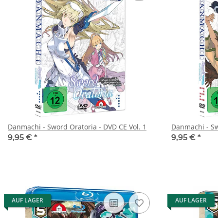
Danmachi - Sword Oratoria - DVD CE Vol. 1
Danmachi - Sw
9,95 €
*
9,95 €
*
AUF LAGER
AUF LAGER