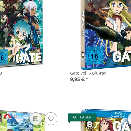
 DVD
Gate Vol. 6 Blu-ray
9,95 €
*
AUF LAGER