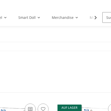
el
Smart Doll
Merchandise
Musik-CD
AUF LAGER