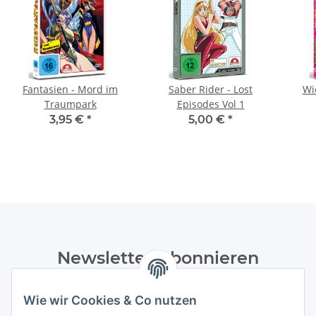
Fantasien - Mord im
Saber Rider - Lost
Wi
Traumpark
Episodes Vol 1
3,95 €
*
5,00 €
*
Newsletter Abonnieren
Bitte senden Sie mir entsprechend Ihrer
Wie wir Cookies & Co nutzen
Datenschutzerklärung
regelmäßig und jederzeit widerruflich