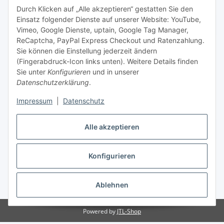
Informationen zu Ihrem Produktsortiment per E-Mail zu.
Durch Klicken auf „Alle akzeptieren“ gestatten Sie den
Einsatz folgender Dienste auf unserer Website: YouTube,
Abonnieren
Vimeo, Google Dienste, uptain, Google Tag Manager,
Newsletter Abonnieren
ReCaptcha, PayPal Express Checkout und Ratenzahlung.
Sie können die Einstellung jederzeit ändern
Informationen
(Fingerabdruck-Icon links unten). Weitere Details finden
Sie unter
Konfigurieren
und in unserer
Datenschutzerklärung
.
Gesetzliche Informationen
Impressum
|
Datenschutz
Alle akzeptieren
Bestellung widerrufen
Konfigurieren
Ablehnen
* Alle Preise inkl. gesetzlicher USt., zzgl.
Versand
Powered by
JTL-Shop