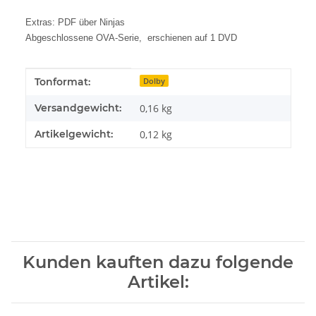
Extras: PDF über Ninjas
Abgeschlossene OVA-Serie, erschienen auf 1 DVD
Produkteigenschaft
Wert
Tonformat:
Dolby
Versandgewicht:
0,16 kg
Artikelgewicht:
0,12
kg
Kunden kauften dazu folgende
Artikel: