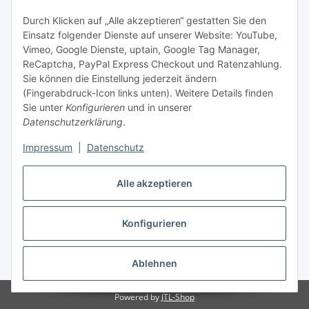
Informationen zu Ihrem Produktsortiment per E-Mail zu.
Durch Klicken auf „Alle akzeptieren“ gestatten Sie den
Einsatz folgender Dienste auf unserer Website: YouTube,
Abonnieren
Vimeo, Google Dienste, uptain, Google Tag Manager,
Newsletter Abonnieren
ReCaptcha, PayPal Express Checkout und Ratenzahlung.
Sie können die Einstellung jederzeit ändern
Informationen
(Fingerabdruck-Icon links unten). Weitere Details finden
Sie unter
Konfigurieren
und in unserer
Datenschutzerklärung
.
Gesetzliche Informationen
Impressum
|
Datenschutz
Bestellung widerrufen
Alle akzeptieren
Konfigurieren
* Alle Preise inkl. gesetzlicher USt., zzgl.
Versand
Ablehnen
Powered by
JTL-Shop