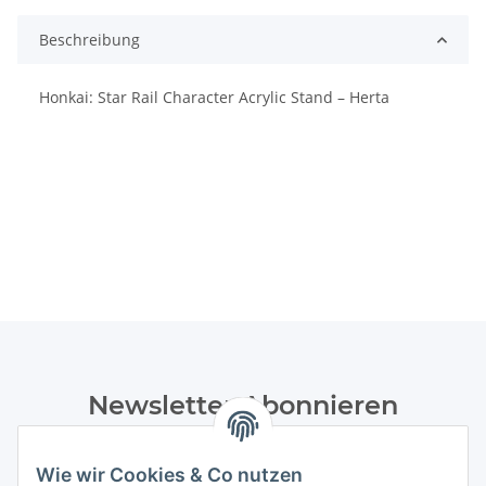
Beschreibung
Honkai: Star Rail Character Acrylic Stand – Herta
Newsletter Abonnieren
Bitte senden Sie mir entsprechend Ihrer
Datenschutzerklärung
regelmäßig und jederzeit widerruflich
Wie wir Cookies & Co nutzen