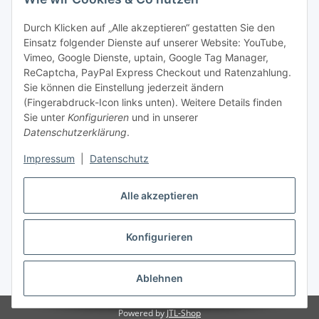
Informationen zu Ihrem Produktsortiment per E-Mail zu.
Durch Klicken auf „Alle akzeptieren“ gestatten Sie den
Einsatz folgender Dienste auf unserer Website: YouTube,
Abonnieren
Vimeo, Google Dienste, uptain, Google Tag Manager,
Newsletter Abonnieren
ReCaptcha, PayPal Express Checkout und Ratenzahlung.
Sie können die Einstellung jederzeit ändern
Informationen
(Fingerabdruck-Icon links unten). Weitere Details finden
Sie unter
Konfigurieren
und in unserer
Datenschutzerklärung
.
Gesetzliche Informationen
Impressum
|
Datenschutz
Bestellung widerrufen
Alle akzeptieren
Konfigurieren
* Alle Preise inkl. gesetzlicher USt., zzgl.
Versand
Ablehnen
Powered by
JTL-Shop