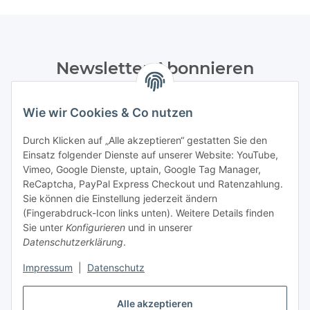
Newsletter Abonnieren
Bitte senden Sie mir entsprechend Ihrer
Datenschutzerklärung
regelmäßig und jederzeit widerruflich
Wie wir Cookies & Co nutzen
Informationen zu Ihrem Produktsortiment per E-Mail zu.
Durch Klicken auf „Alle akzeptieren“ gestatten Sie den
Einsatz folgender Dienste auf unserer Website: YouTube,
Abonnieren
Vimeo, Google Dienste, uptain, Google Tag Manager,
Newsletter Abonnieren
ReCaptcha, PayPal Express Checkout und Ratenzahlung.
Sie können die Einstellung jederzeit ändern
Informationen
(Fingerabdruck-Icon links unten). Weitere Details finden
Sie unter
Konfigurieren
und in unserer
Datenschutzerklärung
.
Gesetzliche Informationen
Impressum
|
Datenschutz
Bestellung widerrufen
Alle akzeptieren