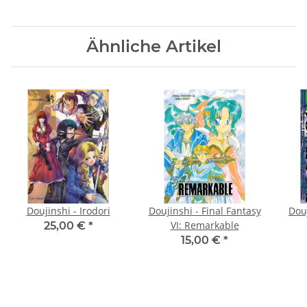
Ähnliche Artikel
Doujinshi - Irodori
Doujinshi - Final Fantasy
Dou
VI: Remarkable
25,00 €
*
15,00 €
*