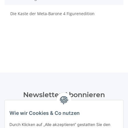
Die Kaste der Meta-Barone 4 Figurenedition
Newsletter Abonnieren
Bitte senden Sie mir entsprechend Ihrer
Datenschutzerklärung
regelmäßig und jederzeit widerruflich
Wie wir Cookies & Co nutzen
Informationen zu Ihrem Produktsortiment per E-Mail zu.
Durch Klicken auf „Alle akzeptieren“ gestatten Sie den