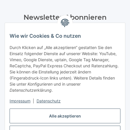
Newsletter Abonnieren
Bitte senden Sie mir entsprechend Ihrer
Datenschutzerklärung
regelmäßig und jederzeit widerruflich
Wie wir Cookies & Co nutzen
Informationen zu Ihrem Produktsortiment per E-Mail zu.
Durch Klicken auf „Alle akzeptieren“ gestatten Sie den
Einsatz folgender Dienste auf unserer Website: YouTube,
Abonnieren
Vimeo, Google Dienste, uptain, Google Tag Manager,
Newsletter Abonnieren
ReCaptcha, PayPal Express Checkout und Ratenzahlung.
Sie können die Einstellung jederzeit ändern
Informationen
(Fingerabdruck-Icon links unten). Weitere Details finden
Sie unter
Konfigurieren
und in unserer
Datenschutzerklärung
.
Gesetzliche Informationen
Impressum
|
Datenschutz
Bestellung widerrufen
Alle akzeptieren