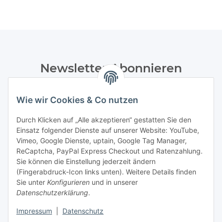
Newsletter Abonnieren
Bitte senden Sie mir entsprechend Ihrer
Datenschutzerklärung
regelmäßig und jederzeit widerruflich
Wie wir Cookies & Co nutzen
Informationen zu Ihrem Produktsortiment per E-Mail zu.
Durch Klicken auf „Alle akzeptieren“ gestatten Sie den
Einsatz folgender Dienste auf unserer Website: YouTube,
Abonnieren
Vimeo, Google Dienste, uptain, Google Tag Manager,
Newsletter Abonnieren
ReCaptcha, PayPal Express Checkout und Ratenzahlung.
Sie können die Einstellung jederzeit ändern
Informationen
(Fingerabdruck-Icon links unten). Weitere Details finden
Sie unter
Konfigurieren
und in unserer
Datenschutzerklärung
.
Gesetzliche Informationen
Impressum
|
Datenschutz