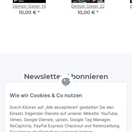
Demon Slayer 10
Demon Slayer 22
10,00 €
*
10,00 €
*
Newsletter Abonnieren
Bitte senden Sie mir entsprechend Ihrer
Datenschutzerklärung
regelmäßig und jederzeit widerruflich
Wie wir Cookies & Co nutzen
Informationen zu Ihrem Produktsortiment per E-Mail zu.
Durch Klicken auf „Alle akzeptieren“ gestatten Sie den
Einsatz folgender Dienste auf unserer Website: YouTube,
Abonnieren
Vimeo, Google Dienste, uptain, Google Tag Manager,
Newsletter Abonnieren
ReCaptcha, PayPal Express Checkout und Ratenzahlung.
Sie können die Einstellung jederzeit ändern