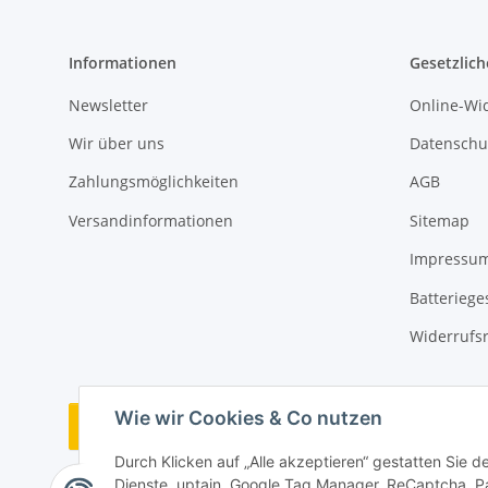
Informationen
Gesetzlich
Newsletter
Online-Wi
Wir über uns
Datenschu
Zahlungsmöglichkeiten
AGB
Versandinformationen
Sitemap
Impressu
Batteriege
Widerrufs
Wie wir Cookies & Co nutzen
Bestellung widerrufen
Durch Klicken auf „Alle akzeptieren“ gestatten Sie 
Dienste, uptain, Google Tag Manager, ReCaptcha, P