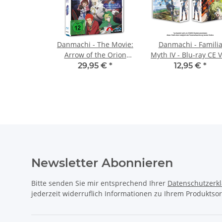
Danmachi - The Movie:
Danmachi - Famili
Arrow of the Orion
Myth IV - Blu-ray CE V
BluRay CE
1 & 2 Hardcover-
29,95 €
*
12,95 €
*
Schuber
Newsletter Abonnieren
Bitte senden Sie mir entsprechend Ihrer
Datenschutzerk
jederzeit widerruflich Informationen zu Ihrem Produktsor