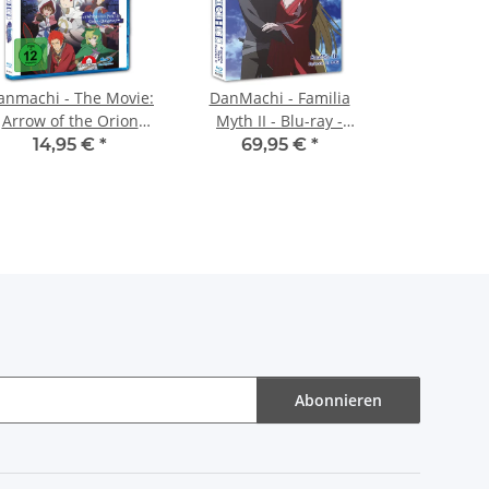
anmachi - The Movie:
DanMachi - Familia
Arrow of the Orion
Myth II - Blu-ray -
BluRay
Premium Collection
14,95 €
*
69,95 €
*
Abonnieren