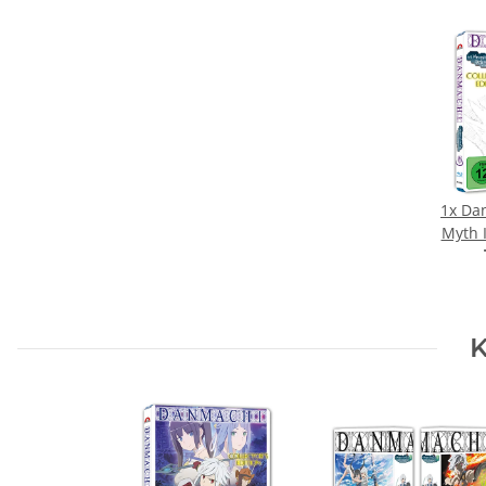
1x
Dan
Myth I
K