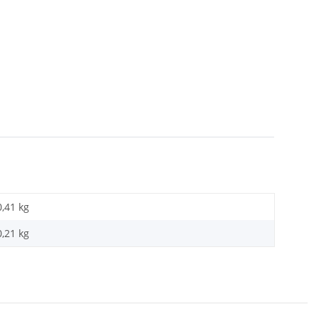
0,41 kg
0,21
kg