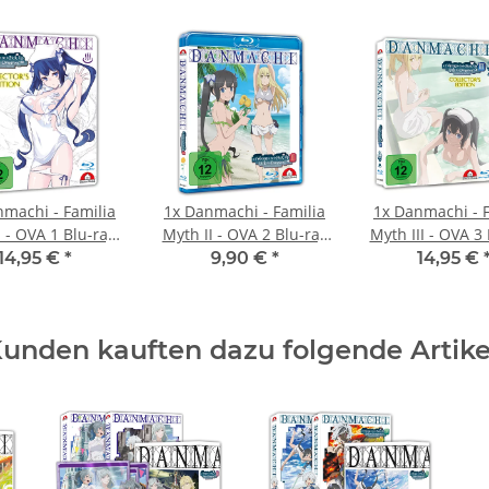
machi - Familia
1x
Danmachi - Familia
1x
Danmachi - F
 - OVA 1 Blu-ray
Myth II - OVA 2 Blu-ray
Myth III - OVA 3
CE
Standard Edition
CE
14,95 €
*
9,90 €
*
14,95 €
unden kauften dazu folgende Artike