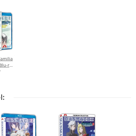
amilia
 Blu-ray
*
l: