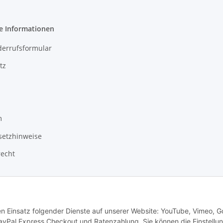
e Informationen
derrufsformular
tz
m
setzhinweise
recht
den Einsatz folgender Dienste auf unserer Website: YouTube, Vimeo, G
ayPal Express Checkout und Ratenzahlung. Sie können die Einstellu