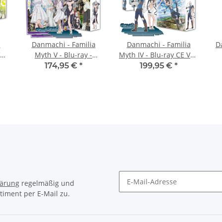
a
Danmachi - Familia
Danmachi - Familia
D
ol.
Myth V - Blu-ray -
Myth IV - Blu-ray CE Vol.
Limited Edition Box
1 & 2 Bundle mit
174,95 €
*
199,95 €
*
Schuber (Episode 1 –
22)
lärung
regelmäßig und
timent per E-Mail zu.
Newsletter Abonnieren