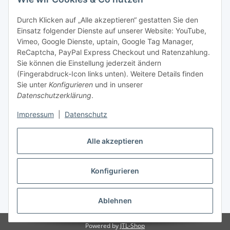
Informationen zu Ihrem Produktsortiment per E-Mail zu.
Durch Klicken auf „Alle akzeptieren“ gestatten Sie den
Einsatz folgender Dienste auf unserer Website: YouTube,
Abonnieren
Vimeo, Google Dienste, uptain, Google Tag Manager,
Newsletter Abonnieren
ReCaptcha, PayPal Express Checkout und Ratenzahlung.
Sie können die Einstellung jederzeit ändern
Informationen
(Fingerabdruck-Icon links unten). Weitere Details finden
Sie unter
Konfigurieren
und in unserer
Datenschutzerklärung
.
Gesetzliche Informationen
Impressum
|
Datenschutz
Bestellung widerrufen
Alle akzeptieren
Konfigurieren
* Alle Preise inkl. gesetzlicher USt., zzgl.
Versand
Ablehnen
Powered by
JTL-Shop