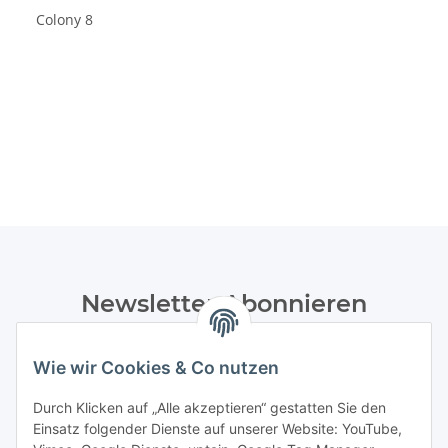
Colony 8
Newsletter Abonnieren
Bitte senden Sie mir entsprechend Ihrer
Datenschutzerklärung
regelmäßig und jederzeit widerruflich
Wie wir Cookies & Co nutzen
Informationen zu Ihrem Produktsortiment per E-Mail zu.
Durch Klicken auf „Alle akzeptieren“ gestatten Sie den
Einsatz folgender Dienste auf unserer Website: YouTube,
Abonnieren