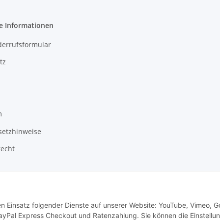
e Informationen
derrufsformular
tz
m
setzhinweise
recht
den Einsatz folgender Dienste auf unserer Website: YouTube, Vimeo, G
ayPal Express Checkout und Ratenzahlung. Sie können die Einstellu