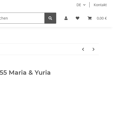
DE
Kontakt
Idols/Cosplay
18+
Schnäppchen
0,00 €
55 Maria & Yuria