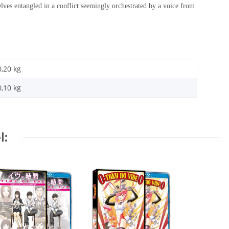
lves entangled in a conflict seemingly orchestrated by a voice from
0,20 kg
0,10
kg
l: