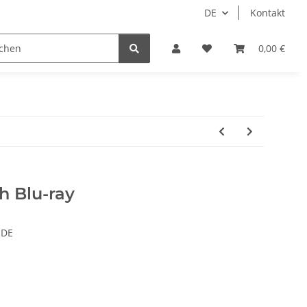
DE
Kontakt
Idols/Cosplay
18+
Schnäppchen
0,00 €
 Blu-ray
-DE