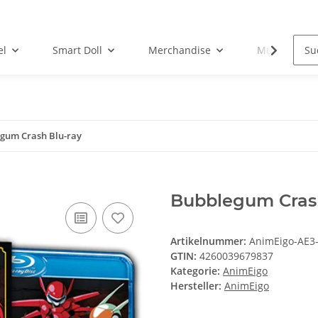
el
Smart Doll
Merchandise
Musik-CD
gum Crash Blu-ray
Bubblegum Crash
Artikelnummer:
AnimEigo-AE3
GTIN:
4260039679837
Kategorie:
AnimEigo
Hersteller:
AnimEigo