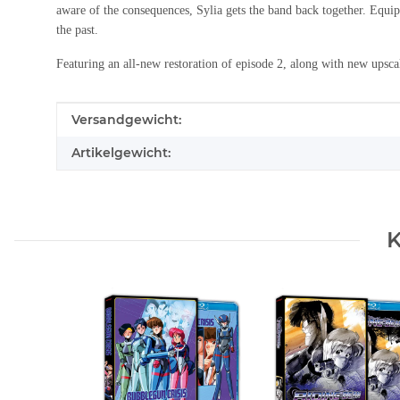
aware of the consequences, Sylia gets the band back together. Equi
the past.
Featuring an all-new restoration of episode 2, along with new upsca
Produkteigenschaft
Wert
Versandgewicht:
Artikelgewicht:
K