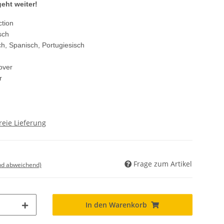
eht weiter!
ction
sch
sch, Spanisch, Portugiesisch
over
r
reie Lieferung
Frage zum Artikel
nd abweichend)
In den Warenkorb