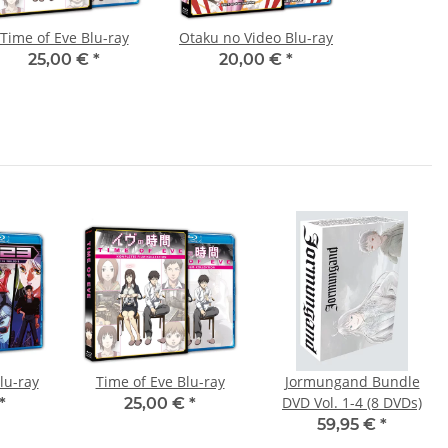
Time of Eve Blu-ray
Otaku no Video Blu-ray
25,00 €
*
20,00 €
*
lu-ray
Time of Eve Blu-ray
Jormungand Bundle
DVD Vol. 1-4 (8 DVDs)
*
25,00 €
*
59,95 €
*