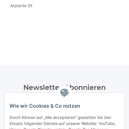
Atalante 09
Newsletter Abonnieren
Bitte senden Sie mir entsprechend Ihrer
Datenschutzerklärung
regelmäßig und jederzeit widerruflich
Wie wir Cookies & Co nutzen
Informationen zu Ihrem Produktsortiment per E-Mail zu.
Durch Klicken auf „Alle akzeptieren“ gestatten Sie den
Einsatz folgender Dienste auf unserer Website: YouTube,
Abonnieren