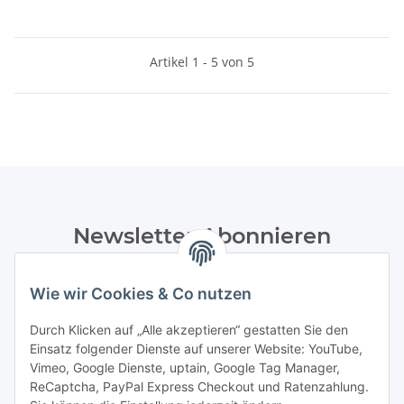
Artikel 1 - 5 von 5
Newsletter Abonnieren
Bitte senden Sie mir entsprechend Ihrer
Datenschutzerklärung
regelmäßig und jederzeit widerruflich
Wie wir Cookies & Co nutzen
Informationen zu Ihrem Produktsortiment per E-Mail zu.
Durch Klicken auf „Alle akzeptieren“ gestatten Sie den
Einsatz folgender Dienste auf unserer Website: YouTube,
Abonnieren
Vimeo, Google Dienste, uptain, Google Tag Manager,
Newsletter Abonnieren
ReCaptcha, PayPal Express Checkout und Ratenzahlung.