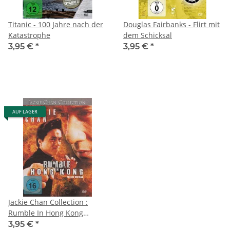
Titanic - 100 Jahre nach der
Douglas Fairbanks - Flirt mit
Katastrophe
dem Schicksal
3,95 €
*
3,95 €
*
AUF LAGER
Jackie Chan Collection :
Rumble In Hong Kong
(Police Woman)
3,95 €
*