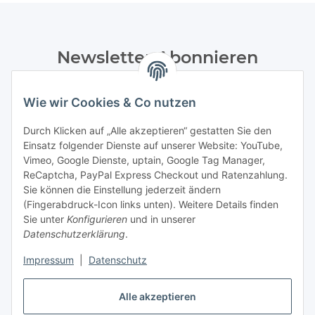
Newsletter Abonnieren
Bitte senden Sie mir entsprechend Ihrer
Datenschutzerklärung
regelmäßig und jederzeit widerruflich
Wie wir Cookies & Co nutzen
Informationen zu Ihrem Produktsortiment per E-Mail zu.
Durch Klicken auf „Alle akzeptieren“ gestatten Sie den
Einsatz folgender Dienste auf unserer Website: YouTube,
Abonnieren
Vimeo, Google Dienste, uptain, Google Tag Manager,
Newsletter Abonnieren
ReCaptcha, PayPal Express Checkout und Ratenzahlung.
Sie können die Einstellung jederzeit ändern
Informationen
(Fingerabdruck-Icon links unten). Weitere Details finden
Sie unter
Konfigurieren
und in unserer
Datenschutzerklärung
.
Gesetzliche Informationen
Impressum
|
Datenschutz
Bestellung widerrufen
Alle akzeptieren