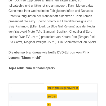
bei. Doch so topp diese an manchen Tagen spielt, so
tollpatschig und unfähig ist sie an anderen. Kann Motoura das
Geheimnis ihrer wechselnden Fähigkeiten lüften und Nanases
Potential zugunsten der Mannschaft einsetzen? Pink Lemon
präsentiert die sexy Sport-Comedy mit Charakterdesigns von
Seiji Kishimoto (Elfen Lied, La Blue Girl Returns) aus der Feder
von Yasuyuki Muto (Afro Samurai, Basilisk, Chevalier d´Eon,
Lodoss War TV u.v.m.) produziert von Kotaro Ran (Dragon Pink,
Pia Carrot, Magical Twilight u.v.m.). Ein Schmetterball an Spaß!
Die ebenso brandneue wie heiße DVD-Edition von Pink
Lemon: "Nimm mich!"
Top-Erotik zum Mitnahmepreis!
Item information
Value
:
strengstes Jugendverbot
:
DVD 5
:
2