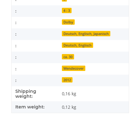
:
4 : 3
:
Dolby
:
Deutsch, Englisch, Japanisch
:
Deutsch, Englisch
:
ca. 30
:
Wendecover
:
2012
Shipping
0,16 kg
weight:
Item weight:
0,12
kg