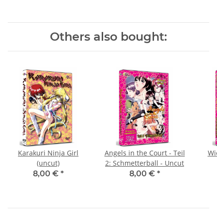
Others also bought:
Karakuri Ninja Girl
Angels in the Court - Teil
Wi
(uncut)
2: Schmetterball - Uncut
8,00 €
*
8,00 €
*