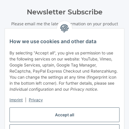
Newsletter Subscribe
Please email me the latest information on your product
portfolio regularly and in accordance with your data
privacy
notice
. I recognise that I can revoke my permission to receive
How we use cookies and other data
said emails at any time.
By selecting "Accept all", you give us permission to use
Subscribe
the following services on our website: YouTube, Vimeo,
Newsletter Subscribe
Google Services, uptain, Google Tag Manager,
ReCaptcha, PayPal Express Checkout und Ratenzahlung.
Information
You can change the settings at any time (fingerprint icon
in the bottom left corner). For further details, please see
Individual configuration
and our
Privacy notice
.
Legal
Imprint
|
Privacy
Accept all
Withdraw order