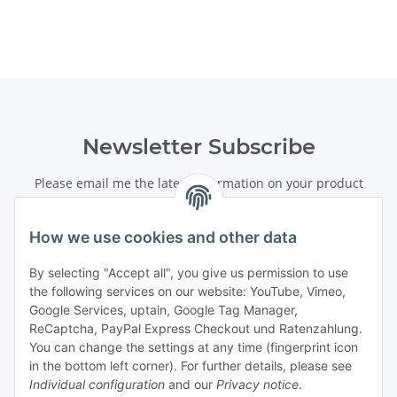
Newsletter Subscribe
Please email me the latest information on your product
portfolio regularly and in accordance with your data
privacy
notice
. I recognise that I can revoke my permission to receive
How we use cookies and other data
said emails at any time.
By selecting "Accept all", you give us permission to use
Subscribe
the following services on our website: YouTube, Vimeo,
Newsletter Subscribe
Google Services, uptain, Google Tag Manager,
ReCaptcha, PayPal Express Checkout und Ratenzahlung.
Information
You can change the settings at any time (fingerprint icon
in the bottom left corner). For further details, please see
Individual configuration
and our
Privacy notice
.
Legal