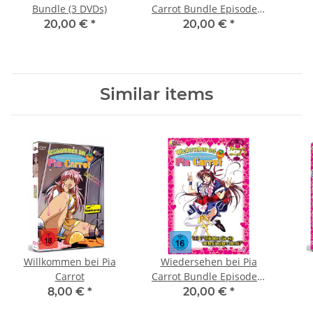
Bundle (3 DVDs)
Carrot Bundle Episode 1
bis 3 (FSK18)
20,00 €
*
20,00 €
*
Similar items
Willkommen bei Pia
Wiedersehen bei Pia
Carrot
Carrot Bundle Episode 1
bis 3 (FSK18)
8,00 €
*
20,00 €
*