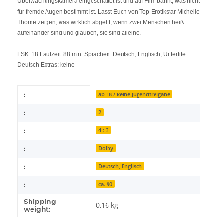
Überwachungskamera eingeschaltet ist und auf Film bannt, was nicht
für fremde Augen bestimmt ist. Lasst Euch von Top-Erotikstar Michelle
Thorne zeigen, was wirklich abgeht, wenn zwei Menschen heiß
aufeinander sind und glauben, sie sind alleine.
FSK: 18 Laufzeit: 88 min. Sprachen: Deutsch, Englisch; Untertitel:
Deutsch Extras: keine
Item information
Value
:
ab 18 / keine Jugendfreigabe
:
2
:
4 : 3
:
Dolby
:
Deutsch, Englisch
:
ca. 90
Shipping
0,16 kg
weight: