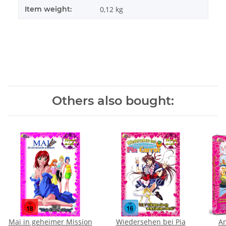
Item weight:
0,12
kg
Others also bought:
Mai in geheimer Mission
Wiedersehen bei Pia
An