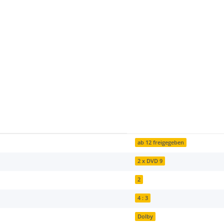
ab 12 freigegeben
2 x DVD 9
2
4 : 3
Dolby