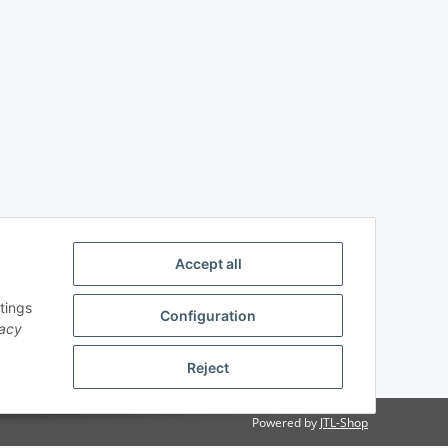
Accept all
tings
Configuration
vacy
Reject
Powered by
JTL-Shop