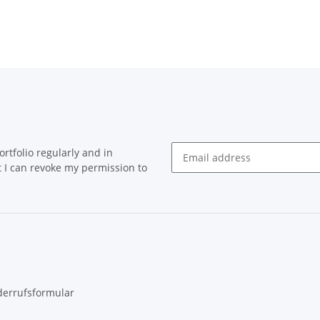
rtfolio regularly and in
at I can revoke my permission to
Newsletter Subscribe
derrufsformular