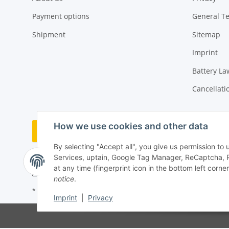
Payment options
General T
Shipment
Sitemap
Imprint
Battery La
Cancellati
How we use cookies and other data
Withdraw order
By selecting "Accept all", you give us permission to
Services, uptain, Google Tag Manager, ReCaptcha, 
at any time (fingerprint icon in the bottom left corner
notice
.
* All prices incl. VAT, plus
shipping fees
Imprint
|
Privacy