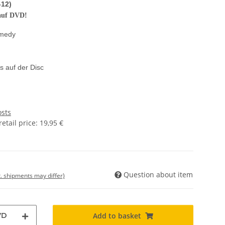
-12)
 auf DVD!
omedy
s auf der Disc
osts
tail price
:
19,95 €
Question about item
t. shipments may differ)
VD
Add to basket