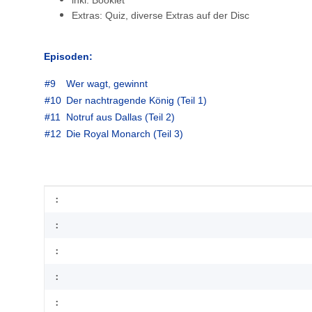
inkl. Booklet
Extras: Quiz, diverse Extras auf der Disc
Episoden:
#9
Wer wagt, gewinnt
#10
Der nachtragende König (Teil 1)
#11
Notruf aus Dallas (Teil 2)
#12
Die Royal Monarch (Teil 3)
Item information
Value
:
:
:
:
: