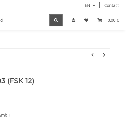
EN
Contact
Idols/Cosplay
18+
Schnäppchen
0,00 €
3 (FSK 12)
 GmbH