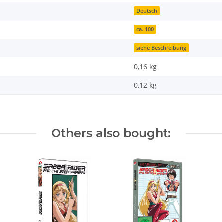
Deutsch
ca. 100
siehe Beschreibung
0,16 kg
0,12
kg
Others also bought: