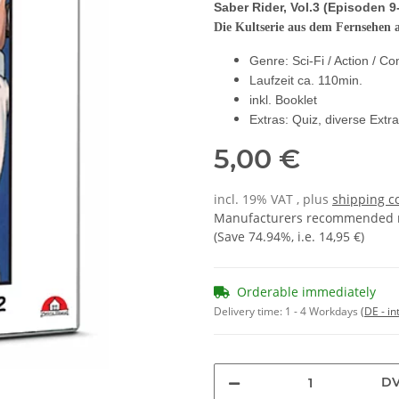
Saber Rider
, Vol.3
(Episoden 9
Die Kultserie aus dem Fernsehen
Genre: Sci-Fi / Action / C
Laufzeit ca. 110min.
inkl. Booklet
Extras: Quiz, diverse Extra
5,00 €
incl. 19% VAT , plus
shipping c
Manufacturers recommended re
(Save
74.94%
, i.e.
14,95 €
)
Orderable immediately
Delivery time:
1 - 4 Workdays
(DE - in
D